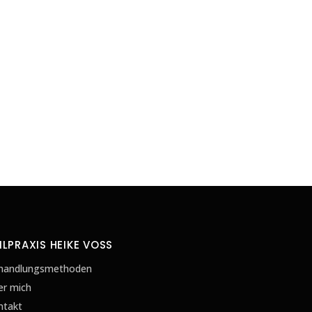
ILPRAXIS HEIKE VOSS
handlungsmethoden
er mich
ntakt