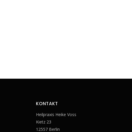
KONTAKT
Heilpraxis Heike Voss
Kietz 23
12557 Berlin