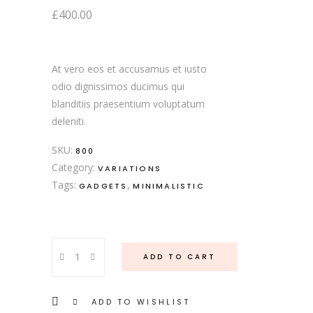
£
400.00
At vero eos et accusamus et iusto
odio dignissimos ducimus qui
blanditiis praesentium voluptatum
deleniti.
SKU:
800
Category:
VARIATIONS
Tags:
,
GADGETS
MINIMALISTIC
Virtual
ADD TO CART
Product
quantity
ADD TO WISHLIST