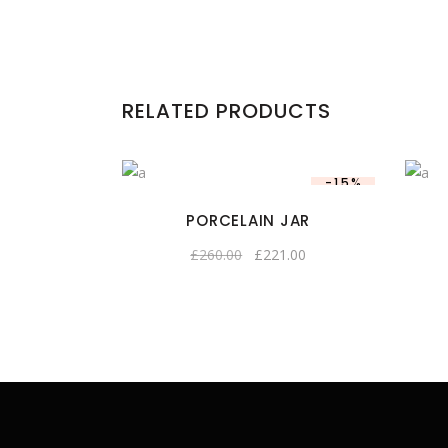
RELATED PRODUCTS
-15%
PORCELAIN JAR
£
260.00
£
221.00