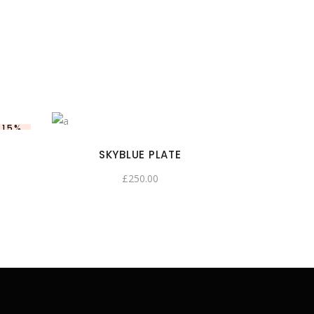
-15%
SKYBLUE PLATE
£
250.00