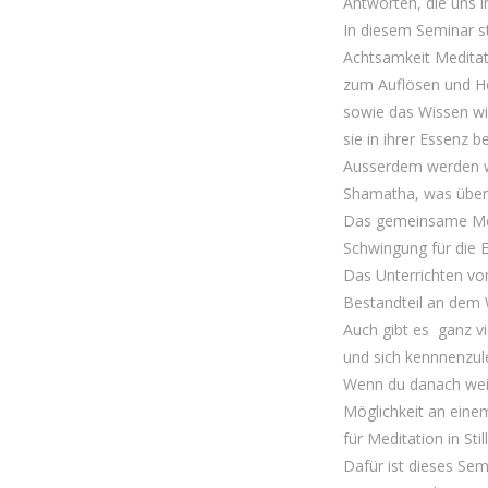
Antworten, die uns i
In diesem Seminar s
Achtsamkeit Meditati
zum Auflösen und He
sowie das Wissen w
sie in ihrer Essenz b
Ausserdem werden w
Shamatha, was überse
Das gemeinsame Med
Schwingung für die E
Das Unterrichten von
Bestandteil an dem
Auch gibt es ganz v
und sich kennnenzul
Wenn du danach wei
Möglichkeit an eine
für Meditation in St
Dafür ist dieses Sem