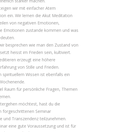
nnerlich stärker machen.
teigen wir mit einfacher Atem
on ein. Wir lernen die Akut Meditation
ilen von negativen Emotionen,
ie Emotionen zustande kommen und was
edeuten.
ir besprechen wie man den Zustand von
tzt heisst im Frieden sein, kultiviert.
itieren erzeugt eine höhere
rfahrung von Stille und Frieden.
 spirituellem Wissen ist ebenfalls ein
 Wochenende.
iel Raum für persönliche Fragen, Themen
ernen.
tergehen möchtest, hast du die
m forgeschrittenen Seminar
ille und Transzendenz teilzunehmen.
inar eine gute Voraussetzung und ist für