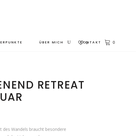
ERPUNKTE
ÜBER MICH
KONTAKT
0
0
NEND RETREAT
NUAR
it des Wandels braucht besondere