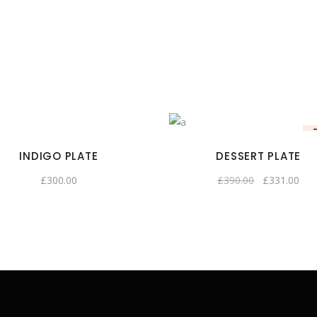
INDIGO PLATE
DESSERT PLATE
£
300.00
£
390.00
£
331.00