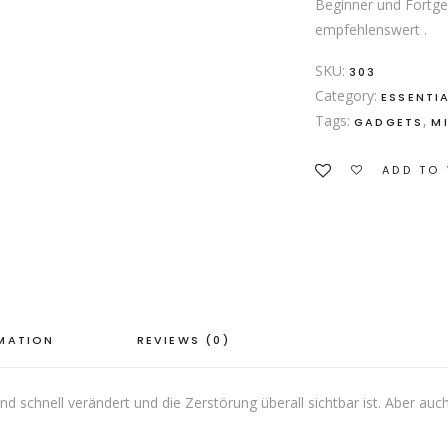
Beginner und Fortge
empfehlenswert .
SKU:
303
Category:
ESSENTI
Tags:
,
GADGETS
M
ADD TO 
RMATION
REVIEWS (0)
asend schnell verändert und die Zerstörung überall sichtbar ist. Aber 